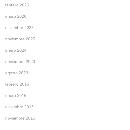
febrero 2026
enero 2026
diciembre 2025
noviembre 2025
enero 2024
noviembre 2023
agosto 2023
febrero 2016
enero 2016
diciembre 2015
noviembre 2015