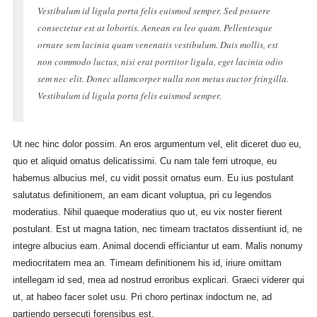
Vestibulum id ligula porta felis euismod semper. Sed posuere
consectetur est at lobortis. Aenean eu leo quam. Pellentesque
ornare sem lacinia quam venenatis vestibulum. Duis mollis, est
non commodo luctus, nisi erat porttitor ligula, eget lacinia odio
sem nec elit. Donec ullamcorper nulla non metus auctor fringilla.
Vestibulum id ligula porta felis euismod semper.
Ut nec hinc dolor possim. An eros argumentum vel, elit diceret duo eu,
quo et aliquid ornatus delicatissimi. Cu nam tale ferri utroque, eu
habemus albucius mel, cu vidit possit ornatus eum. Eu ius postulant
salutatus definitionem, an eam dicant voluptua, pri cu legendos
moderatius. Nihil quaeque moderatius quo ut, eu vix noster fierent
postulant. Est ut magna tation, nec timeam tractatos dissentiunt id, ne
integre albucius eam. Animal docendi efficiantur ut eam. Malis nonumy
mediocritatem mea an. Timeam definitionem his id, iriure omittam
intellegam id sed, mea ad nostrud erroribus explicari. Graeci viderer qui
ut, at habeo facer solet usu. Pri choro pertinax indoctum ne, ad
partiendo persecuti forensibus est.