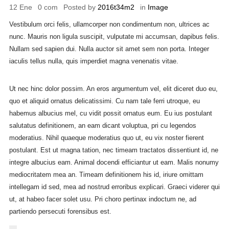
12 Ene
0 com
Posted by
2016t34m2
in
Image
Vestibulum orci felis, ullamcorper non condimentum non, ultrices ac
nunc. Mauris non ligula suscipit, vulputate mi accumsan, dapibus felis.
Nullam sed sapien dui. Nulla auctor sit amet sem non porta. Integer
iaculis tellus nulla, quis imperdiet magna venenatis vitae.
Ut nec hinc dolor possim. An eros argumentum vel, elit diceret duo eu,
quo et aliquid ornatus delicatissimi. Cu nam tale ferri utroque, eu
habemus albucius mel, cu vidit possit ornatus eum. Eu ius postulant
salutatus definitionem, an eam dicant voluptua, pri cu legendos
moderatius. Nihil quaeque moderatius quo ut, eu vix noster fierent
postulant. Est ut magna tation, nec timeam tractatos dissentiunt id, ne
integre albucius eam. Animal docendi efficiantur ut eam. Malis nonumy
mediocritatem mea an. Timeam definitionem his id, iriure omittam
intellegam id sed, mea ad nostrud erroribus explicari. Graeci viderer qui
ut, at habeo facer solet usu. Pri choro pertinax indoctum ne, ad
partiendo persecuti forensibus est.