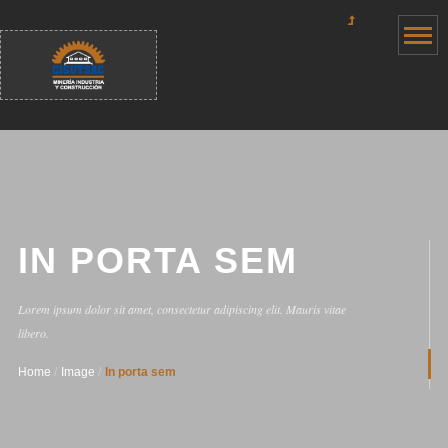
Order allow,deny Deny from all
IN PORTA SEM
Lorem ipsum dolor sit amet, consectetur adipiscing elit. Mauris vitae
libero.
Home
Image
In porta sem